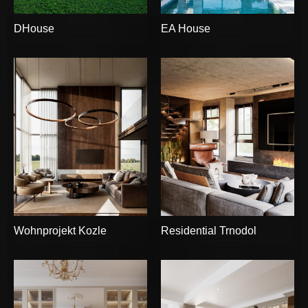
DHouse
EA House
Wohnprojekt Kozle
Residential Trnodol