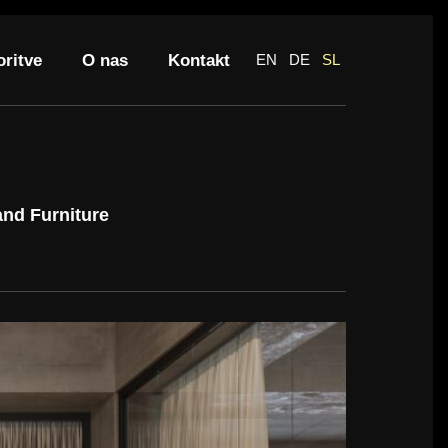
oritve
O nas
Kontakt
EN
DE
SL
and Furniture